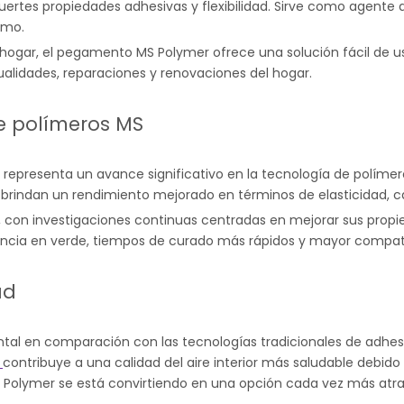
fuertes propiedades adhesivas y flexibilidad. Sirve como agente 
umo.
el hogar, el pegamento MS Polymer ofrece una solución fácil de u
alidades, reparaciones y renovaciones del hogar.
e polímeros MS
MS representa un avance significativo en la tecnología de polím
dos brindan un rendimiento mejorado en términos de elasticidad,
con investigaciones continuas centradas en mejorar sus propie
encia en verde, tiempos de curado más rápidos y mayor compat
ad
l en comparación con las tecnologías tradicionales de adhesiv
e
contribuye a una calidad del aire interior más saludable debid
 MS Polymer se está convirtiendo en una opción cada vez más atr