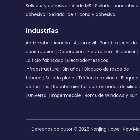
Sellador y adhesivo híbrido MS
|
Sellador anaeróbico 
adhesivo
|
Sellador de silicona y adhesivo
Industrias
Anti-moho
|
Acuario
|
Automóvil
|
Pared exterior de
construcción
|
Decoración
|
Electrónica
|
Ascensor
|
Edificio fabricado
|
Electrodomésticos
|
Infraestructura
|
Sin uñas
|
Bloqueo de rosca de
tubería
|
Sellado plano
|
Tráfico ferroviario
|
Bloqueo
de tornillos
|
Recubrimientos conformados de silico
|
Universal
|
Impermeable
|
Roms de Windows y Sun
Derechos de autor ©
2026
Nanjing Howell New Mat