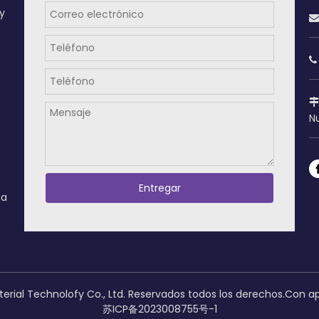
y



Nu
Entregar
na
erial Technolofy Co., Ltd. Reservados todos los derechos.Con 
苏ICP备2023008755号-1