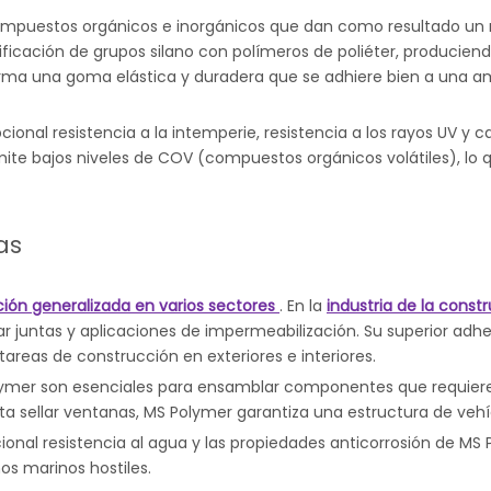
ompuestos orgánicos e inorgánicos que dan como resultado un 
odificación de grupos silano con polímeros de poliéter, produ
orma una goma elástica y duradera que se adhiere bien a una am
cional resistencia a la intemperie, resistencia a los rayos UV 
e bajos niveles de COV (compuestos orgánicos volátiles), lo que
as
ción generalizada en varios sectores
. En la
industria de la const
lar juntas y aplicaciones de impermeabilización. Su superior adhe
tareas de construcción en exteriores e interiores.
olymer son esenciales para ensamblar componentes que requiere
ta sellar ventanas, MS Polymer garantiza una estructura de vehíc
onal resistencia al agua y las propiedades anticorrosión de MS Po
s marinos hostiles.