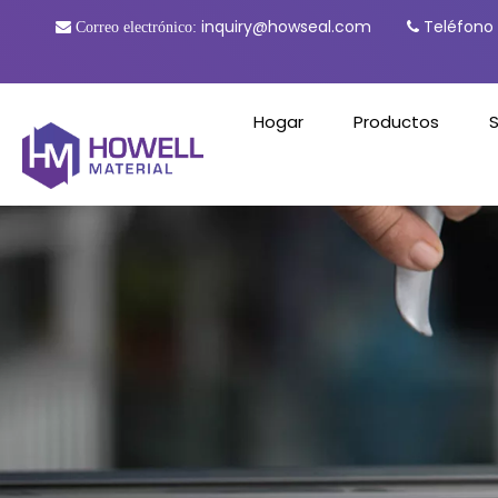
inquiry@howseal.com
Teléfono

Correo electrónico:

Hogar
Productos