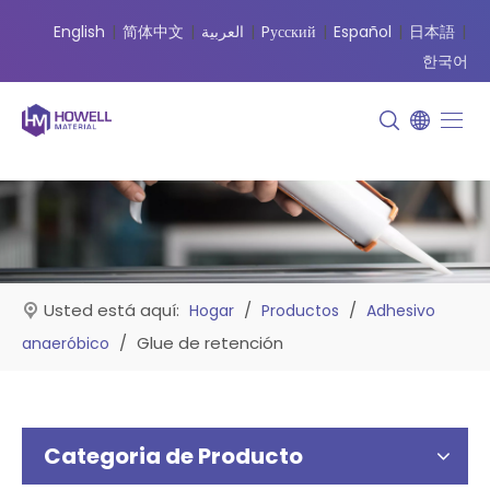
English
|
简体中文
|
العربية
|
Pусский
|
Español
|
日本語
|
한국어
Usted está aquí:
/
/
Hogar
Productos
Adhesivo
/
Glue de retención
anaeróbico
Categoria de Producto