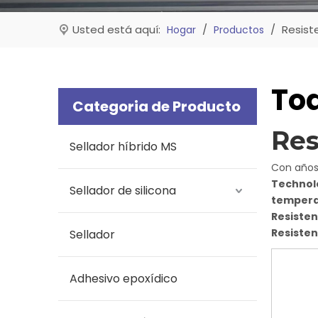
Usted está aquí:
/
/
Resist
Hogar
Productos
Tod
Categoria de Producto
Res
Sellador híbrido MS
Con años
Technolo
Sellador de silicona
tempera
Resisten
Resisten
Sellador
Adhesivo epoxídico