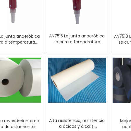
AN7515 La junta anaeróbica
La junta anaeróbica
AN7510 
se cura a temperatura
ra a temperatura
se cu
ambiente
ambiente
Alta resistencia, resistencia
de revestimiento de
Mejor
a ácidos y álcalis,
ro de aislamiento
conf