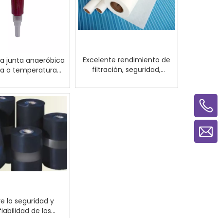
Excelente rendimiento de
La junta anaeróbica
filtración, seguridad,
ra a temperatura
protección ambiental y
ambiente
resistencia a altas
temperaturas. Tejido
filtrante de fibra de vidrio.
e la seguridad y
iabilidad de los