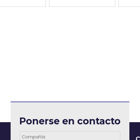
resistencia a altas
 recubierto de fibra
sistemas
temperaturas, estructura
io resistente a altas
para en
de poros uniforme Tejido
emperaturas,
de 
separador de batería de
tividad térmica y
fibra de vidrio
encia a la humedad
Ponerse en contacto
C