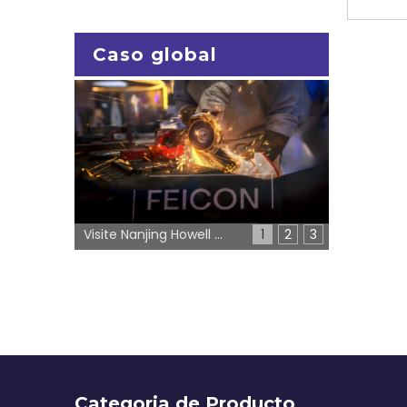
térmico
de vidr
t
Caso global
conduc
resist
Visite Nanjing Howell en FEICON 2026 | Stand L025
1
2
3
Categoria de Producto