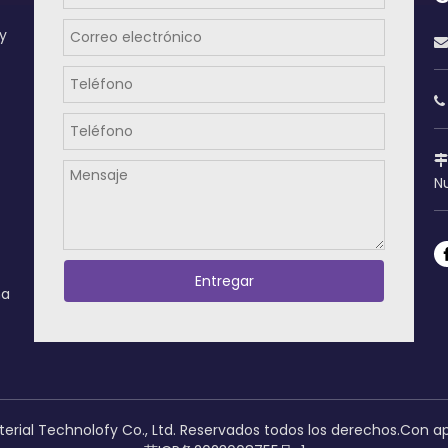
y



Nu
Entregar
na
erial Technolofy Co., Ltd. Reservados todos los derechos.Con 